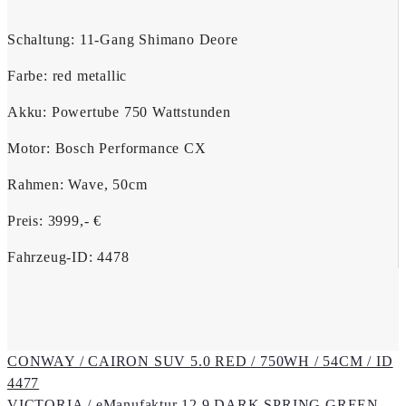
Schaltung: 11-Gang Shimano Deore
Farbe: red metallic
Akku: Powertube 750 Wattstunden
Motor: Bosch Performance CX
Rahmen: Wave, 50cm
Preis: 3999,- €
Fahrzeug-ID: 4478
Portfolio
CONWAY / CAIRON SUV 5.0 RED / 750WH / 54CM / ID
4477
navigation
VICTORIA / eManufaktur 12.9 DARK SPRING GREEN