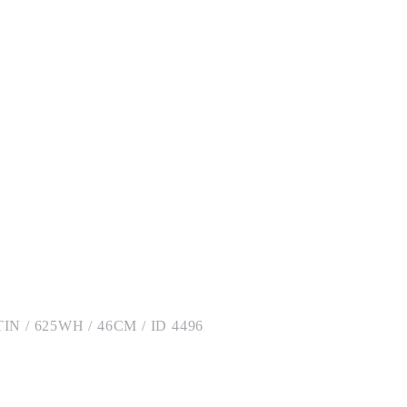
 / 625WH / 46CM / ID 4496
MOSS METALLIC – PLATIN 