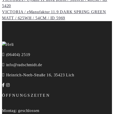
Portfolio
5420
navigation
VICTORIA / eManufaktur 11.9 DARK SPRING GREEN
MATT / 625WH / 54CM / ID 5969
(06404) 2519
info@radschmidt.de
Heinrich-Neeb-Straße 16, 35423 Lich
ÖFFNUNGSZEITEN
Montag: geschlossen